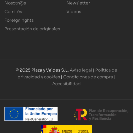
Nosotr@s
Newsletter
Comités
Vídeos
Foreign rights
Presentación de originales
© 2025 Plaza y Valdés S.L.
Aviso legal
|
Política de
privacidad y cookies
|
Condiciones de compra
|
Accesibilidad