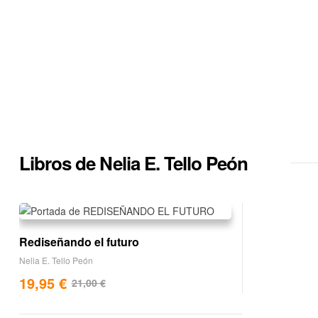
Libros de Nelia E. Tello Peón
Rediseñando el futuro
Nelia E. Tello Peón
19,95
€
21,00
€