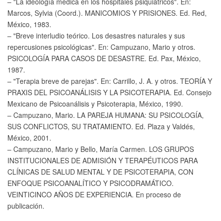
– "La ideología médica en los hospitales psiquiátricos". En:
Marcos, Sylvia (Coord.). MANICOMIOS Y PRISIONES. Ed. Red,
México, 1983.
– "Breve interludio teórico. Los desastres naturales y sus
repercusiones psicológicas". En: Campuzano, Mario y otros.
PSICOLOGÍA PARA CASOS DE DESASTRE. Ed. Pax, México,
1987.
– "Terapia breve de parejas". En: Carrillo, J. A. y otros. TEORÍA Y
PRAXIS DEL PSICOANÁLISIS Y LA PSICOTERAPIA. Ed. Consejo
Mexicano de Psicoanálisis y Psicoterapia, México, 1990.
– Campuzano, Mario. LA PAREJA HUMANA: SU PSICOLOGÍA,
SUS CONFLICTOS, SU TRATAMIENTO. Ed. Plaza y Valdés,
México, 2001.
– Campuzano, Mario y Bello, María Carmen. LOS GRUPOS
INSTITUCIONALES DE ADMISIÓN Y TERAPÉUTICOS PARA
CLÍNICAS DE SALUD MENTAL Y DE PSICOTERAPIA, CON
ENFOQUE PSICOANALÍTICO Y PSICODRAMÁTICO.
VEINTICINCO AÑOS DE EXPERIENCIA. En proceso de
publicación.