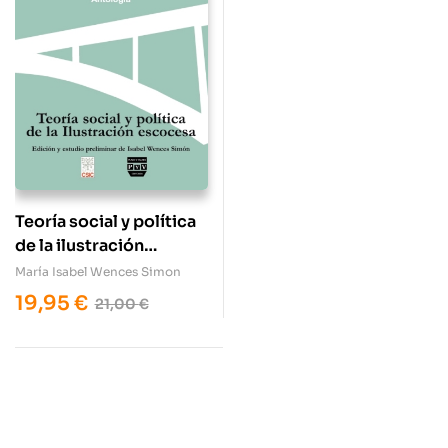
Teoría social y política
de la ilustración
escocesa
María Isabel Wences Simon
19,95
€
21,00
€