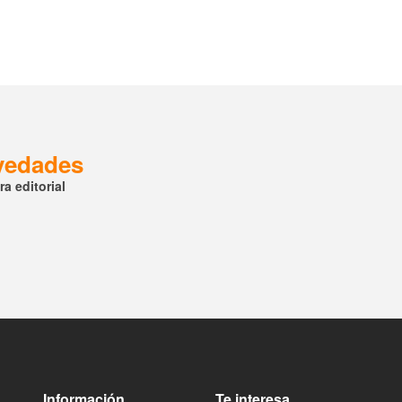
ovedades
a editorial
Información
Te interesa