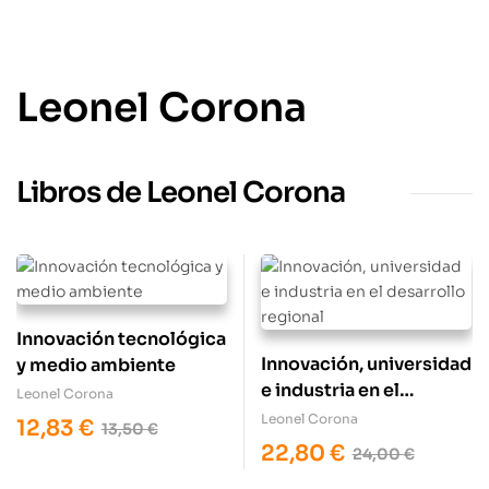
Leonel Corona
Libros de Leonel Corona
Innovación tecnológica
Innovación, universidad
y medio ambiente
e industria en el
Leonel Corona
desarrollo regional
Leonel Corona
12,83
€
13,50
€
22,80
€
24,00
€