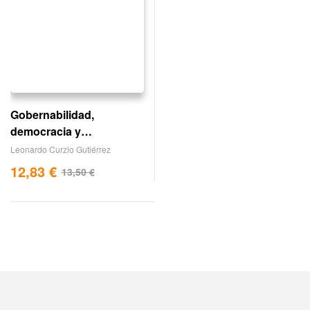
Gobernabilidad,
democracia y
videopolítica en
Leonardo Curzio Gutiérrez
tabasco,1994-1999
12,83
€
13,50
€