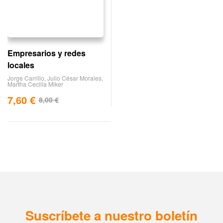
Empresarios y redes
locales
Jorge Carrillo
,
Julio César Morales
,
Martha Cecilia Miker
7,60
€
8,00
€
Suscríbete a nuestro boletín