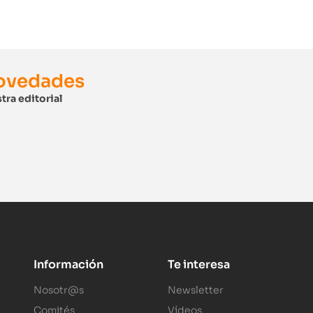
novedades
tra editorial
Información
Te interesa
Nosotr@s
Newsletter
Comités
Vídeos