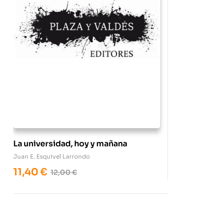
La universidad, hoy y mañana
Juan E. Esquivel Larrondo
11,40
€
12,00
€