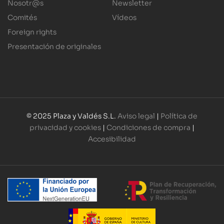
Nosotr@s
Newsletter
Comités
Vídeos
Foreign rights
Presentación de originales
© 2025 Plaza y Valdés S.L.
Aviso legal
|
Política de
privacidad y cookies
|
Condiciones de compra
|
Accesibilidad