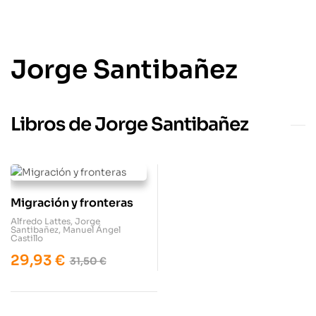
Jorge Santibañez
Libros de Jorge Santibañez
Migración y fronteras
Alfredo Lattes
,
Jorge
Santibañez
,
Manuel Ángel
Castillo
29,93
€
31,50
€