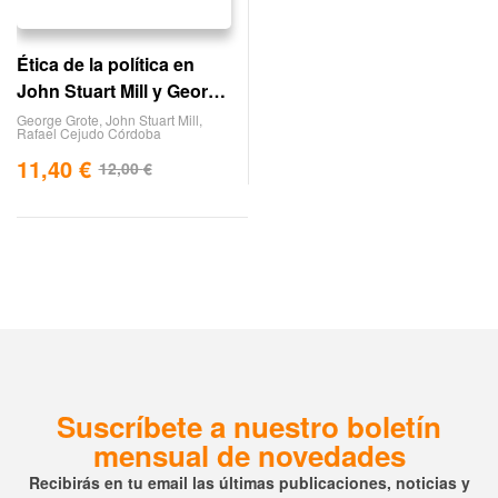
Ética de la política en
John Stuart Mill y George
Grote
George Grote
,
John Stuart Mill
,
Rafael Cejudo Córdoba
11,40
€
12,00
€
Suscríbete a nuestro boletín
mensual de novedades
Recibirás en tu email las últimas publicaciones, noticias y