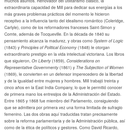
muchos asuntos. Renovador del utilitarismo clásico, la
extraordinaria capacidad de Mill para dedicar sus energías a los
más graves problemas prácticos del momento le hicieron
receptivo a la influencia tanto del idealismo romántico (Coleridge,
Carlyle), como de los reformadores franceses Saint-Simon y
Comte, además de Tocqueville. En la década de 1840 su
pensamiento alcanza la madurez, y obras como
System of Logic
(1843) y
Principles of Political Economy
(1848) le otorgan
extraordinario prestigio en la vida intelectual victoriana. Los libros
que siguieron,
On Liberty
(1859),
Considerations on
Representative Governmenty
(1861) y
The Subjection of Women
(1869), le convierten en un defensor imperecedero de la libertad
y de la igualdad entre mujeres y hombres. Mill trabajó treinta y
cinco años en la East India Company, lo que le permitió conocer
de primera mano los entresijos de la Administración del Estado.
Entre 1865 y 1868 fue miembro del Parlamento, consiguiendo
que se admitiera por primera vez una forma limitada de sufragio
femenino. Las dos obras aquí traducidas tratan precisamente
sobre la reforma parlamentaria y de la Administración pública, así
como de la ética de políticos y gestores. Como David Ricardo,