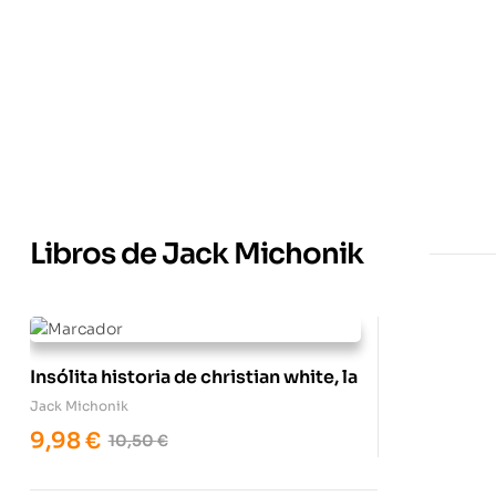
Libros de Jack Michonik
Insólita historia de christian white, la
Jack Michonik
9,98
€
10,50
€