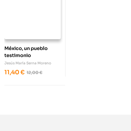
México, un pueblo
testimonio
Jesús María Serna Moreno
11,40
€
12,00
€