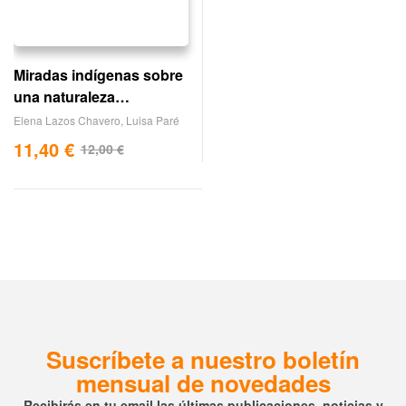
Miradas indígenas sobre
una naturaleza
entristecida
Elena Lazos Chavero
,
Luisa Paré
11,40
€
12,00
€
Suscríbete a nuestro boletín
mensual de novedades
Recibirás en tu email las últimas publicaciones, noticias y