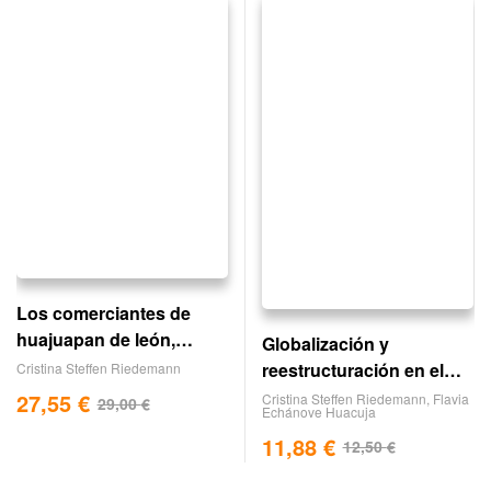
Los comerciantes de
huajuapan de león,
Globalización y
oaxaca
reestructuración en el
Cristina Steffen Riedemann
agro mexicano
27,55
€
Cristina Steffen Riedemann
,
Flavia
29,00
€
Echánove Huacuja
11,88
€
12,50
€