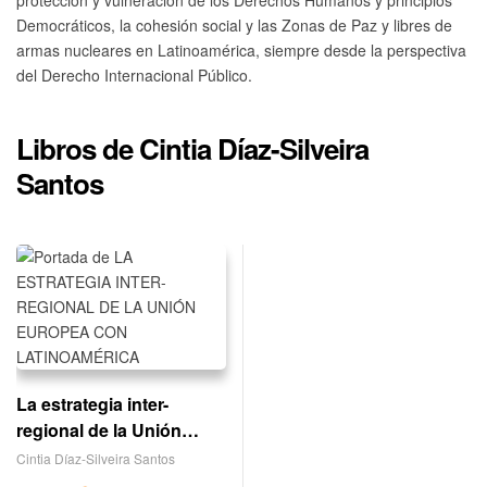
protección y vulneración de los Derechos Humanos y principios
Democráticos, la cohesión social y las Zonas de Paz y libres de
armas nucleares en Latinoamérica, siempre desde la perspectiva
del Derecho Internacional Público.
Libros de Cintia Díaz-Silveira
Santos
La estrategia inter-
regional de la Unión
Europea con
Cintia Díaz-Silveira Santos
Latinoamérica