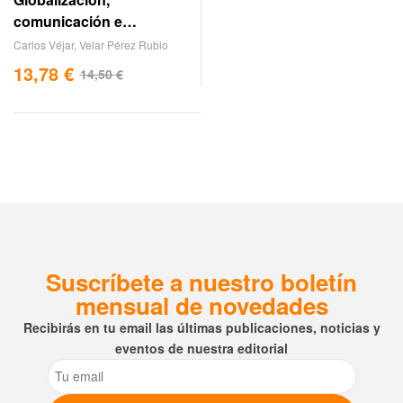
comunicación e
integración
Carlos Véjar
,
Velar Pérez Rubio
latinoamericana
13,78
€
14,50
€
Suscríbete a nuestro boletín
mensual de novedades
Recibirás en tu email las últimas publicaciones, noticias y
eventos de nuestra editorial
Email