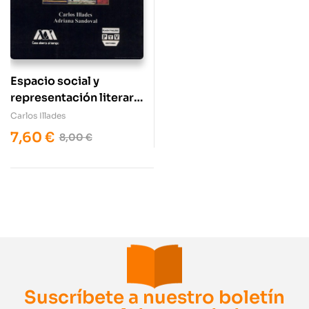
Espacio social y
representación literaria
en el siglo xix
Carlos Illades
7,60
€
8,00
€
Suscríbete a nuestro boletín