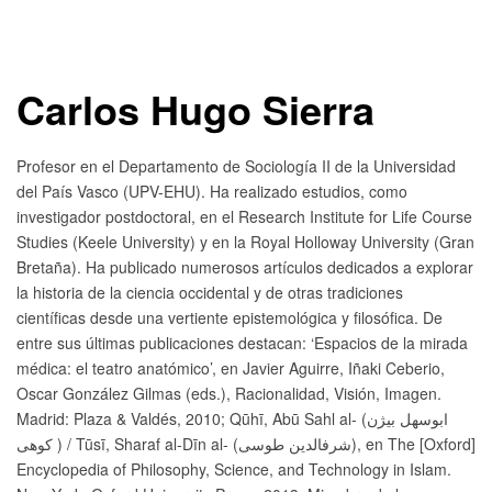
Carlos Hugo Sierra
Profesor en el Departamento de Sociología II de la Universidad
del País Vasco (UPV-EHU). Ha realizado estudios, como
investigador postdoctoral, en el Research Institute for Life Course
Studies (Keele University) y en la Royal Holloway University (Gran
Bretaña). Ha publicado numerosos artículos dedicados a explorar
la historia de la ciencia occidental y de otras tradiciones
científicas desde una vertiente epistemológica y filosófica. De
entre sus últimas publicaciones destacan: ‘Espacios de la mirada
médica: el teatro anatómico’, en Javier Aguirre, Iñaki Ceberio,
Oscar González Gilmas (eds.), Racionalidad, Visión, Imagen.
Madrid: Plaza & Valdés, 2010; Qūhī, Abū Sahl al- (ابوسهل بیژن
کوهی ) / Tūsī, Sharaf al-Dīn al- (شرفالدین طوسی), en The [Oxford]
Encyclopedia of Philosophy, Science, and Technology in Islam.