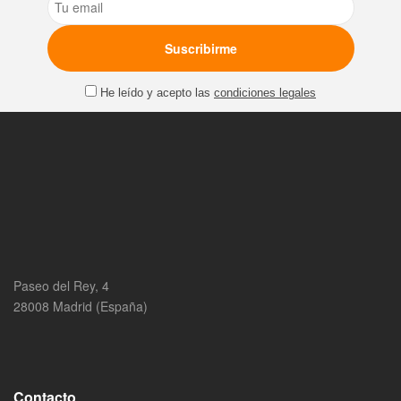
He leído y acepto las
condiciones legales
Paseo del Rey, 4
28008 Madrid (España)
Contacto