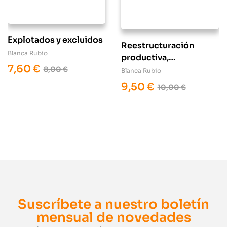
Explotados y excluidos
Reestructuración
Blanca Rubio
productiva,
7,60
€
comercialización y
8,00
€
Blanca Rubio
reorganización de la
9,50
€
10,00
€
fuerza de trabajo
agrícola en américa
latina
Suscríbete a nuestro boletín
mensual de novedades