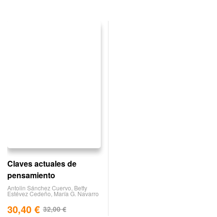
Claves actuales de
pensamiento
Antolin Sánchez Cuervo
,
Betty
Estévez Cedeño
,
María G. Navarro
30,40
€
32,00
€