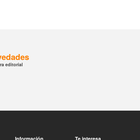
ovedades
a editorial
Información
Te interesa