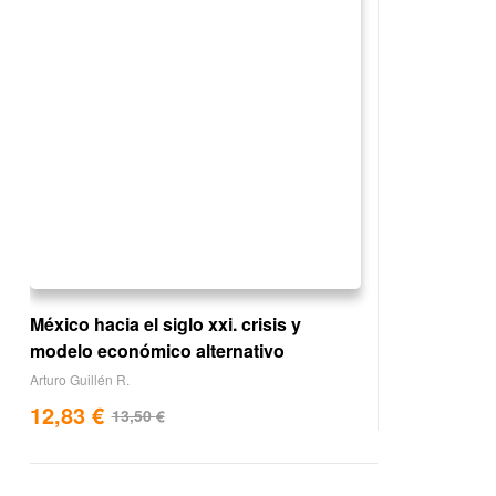
México hacia el siglo xxi. crisis y
modelo económico alternativo
Arturo Guillén R.
12,83
€
13,50
€