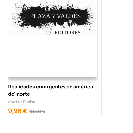
Realidades emergentes en américa
del norte
Ana Luz Ruelas
9,98
€
10,50
€