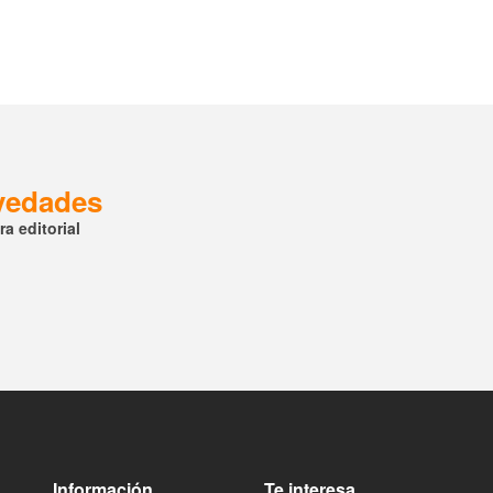
ovedades
a editorial
Información
Te interesa