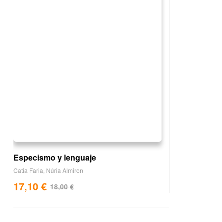
Especismo y lenguaje
Catia Faria
,
Núria Almiron
17,10
€
18,00
€