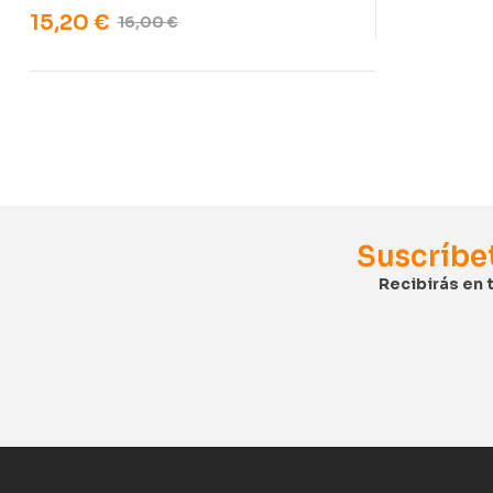
15,20
€
16,00
€
Suscríbe
Recibirás en 