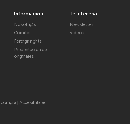
Información
Te interesa
Nosotr@s
Newsletter
Comités
Vídeos
Foreign rights
Presentación de
originales
e compra
|
Accesibilidad