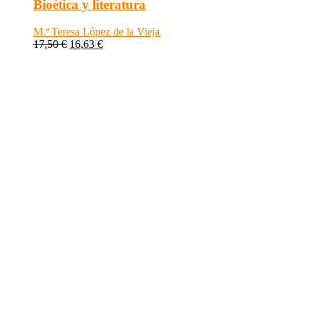
Bioética y literatura
M.ª Teresa López de la Vieja
17,50
€
16,63
€