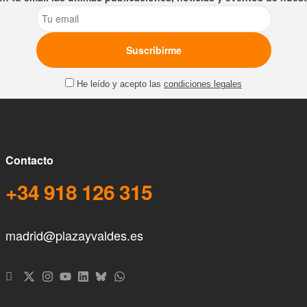
Email
He leído y acepto las
condiciones legales
Contacto
+34 918 126 315
madrid@plazayvaldes.es