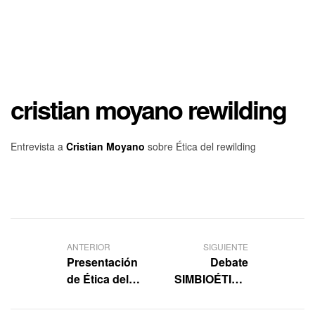
cristian moyano rewilding
Entrevista a
Cristian Moyano
sobre Ética del rewilding
ANTERIOR
SIGUIENTE
Presentación
Debate
de Ética del
SIMBIOÉTICA
rewilding
Y REWILDING,
con Marta