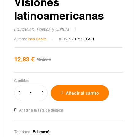
Visiones
latinoamericanas
Educación, Política y Cultura
Autoría:
Inés Castro
ISBN:
970-722-065-1
12,83
€
13,50
€
Cantidad
Añadir al carrito
Añadir a la lista de deseos
Temática:
Educación