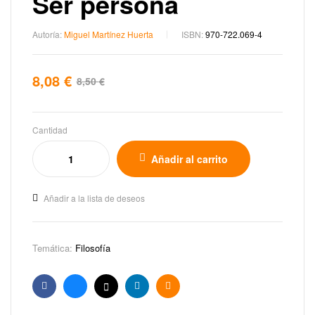
Ser persona
Autoría:
Miguel Martínez Huerta
ISBN:
970-722.069-4
8,08
€
8,50
€
Cantidad
Añadir al carrito
Añadir a la lista de deseos
Temática:
Filosofía
Facebook
Bluesky
X
Linkedin
Email