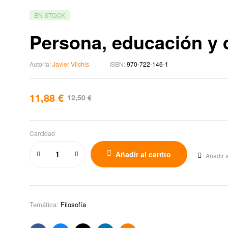
EN STOCK
Persona, educación y 
Autoría:
Javier Vilchis
ISBN:
970-722-146-1
11,88
€
12,50
€
Cantidad
Añadir al carrito
Añadir a
Temática:
Filosofía