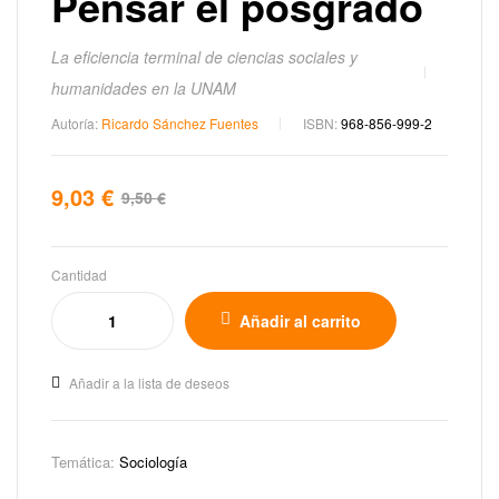
Pensar el posgrado
La eficiencia terminal de ciencias sociales y
humanidades en la UNAM
Autoría:
Ricardo Sánchez Fuentes
ISBN:
968-856-999-2
9,03
€
9,50
€
Cantidad
Añadir al carrito
Añadir a la lista de deseos
Temática:
Sociología