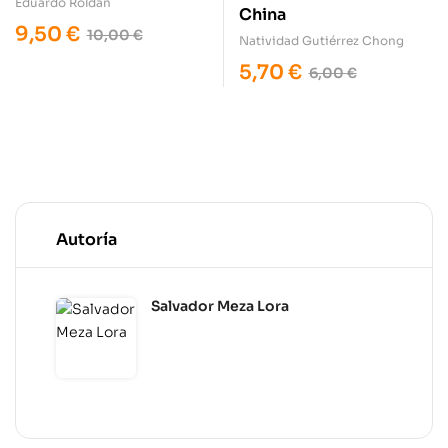
Eduardo Roldán
China
9,50
€
10,00
€
Natividad Gutiérrez Chong
5,70
€
6,00
€
Autoría
Salvador Meza Lora