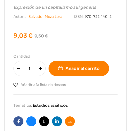
Expresión de un capitalismo sui generis
Autoría:
Salvador Meza Lora
ISBN:
970-722-140-2
9,03
€
9,50
€
Cantidad
Añadir al carrito
Añadir a la lista de deseos
Temática:
Estudios asiáticos
Facebook
Bluesky
X
Linkedin
Email