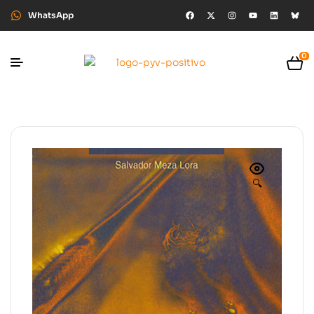
WhatsApp
0
🔍