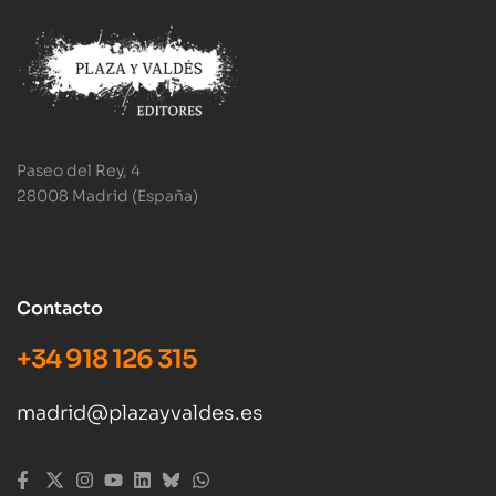
Paseo del Rey, 4
28008 Madrid (España)
Contacto
+34 918 126 315
madrid@plazayvaldes.es