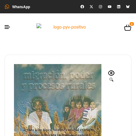
WhatsApp
0
🔍