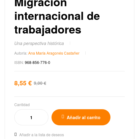
Migración
internacional de
trabajadores
Una perspectiva histórica
Autoría:
Ana María Aragonés Castañer
ISBN:
968-856-776-0
8,55
€
9,00
€
Cantidad
Añadir al carrito
Añadir a la lista de deseos