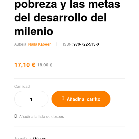
pobreza y las metas
del desarrollo del
milenio
Autoría:
Naila Kabeer
ISBN:
970-722-513-0
17,10
€
18,00
€
Cantidad
Añadir al carrito
Añadir a la lista de deseos
Temática:
Género