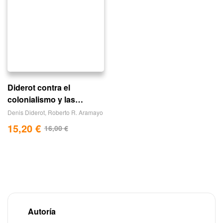
Diderot contra el
colonialismo y las
tiranías
Denis Diderot
,
Roberto R. Aramayo
15,20
€
16,00
€
Autoría