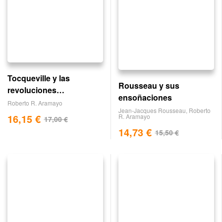
Tocqueville y las
Rousseau y sus
revoluciones
ensoñaciones
democráticas
Roberto R. Aramayo
Jean-Jacques Rousseau
,
Roberto
16,15
€
R. Aramayo
17,00
€
14,73
€
15,50
€