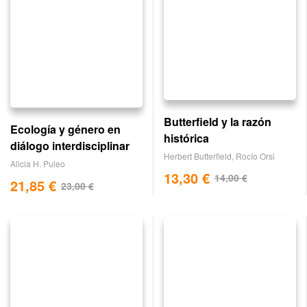
Butterfield y la razón
Ecología y género en
histórica
diálogo interdisciplinar
Herbert Butterfield
,
Rocío Orsi
Alicia H. Puleo
13,30
€
14,00
€
21,85
€
23,00
€