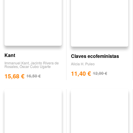
Kant
Claves ecofeministas
Immanuel Kant
,
Jacinto Rivera de
Alicia H. Puleo
Rosales
,
Óscar Cubo Ugarte
11,40
€
12,00
€
15,68
€
16,50
€