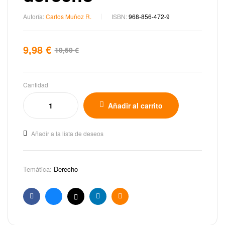
Autoría:
Carlos Muñoz R.
ISBN:
968-856-472-9
9,98
€
10,50
€
Cantidad
Añadir al carrito
Añadir a la lista de deseos
Temática:
Derecho
Facebook
Bluesky
X
Linkedin
Email