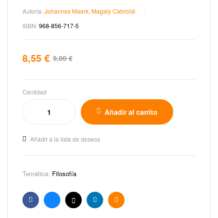
Autoría:
Johannes Maerk
,
Magaly Cabrolié
ISBN:
968-856-717-5
8,55
€
9,00
€
Cantidad
Añadir al carrito
Añadir a la lista de deseos
Temática:
Filosofía
Facebook
Bluesky
X
Linkedin
Email