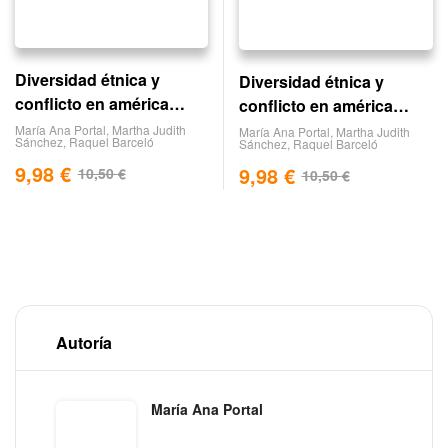
Diversidad étnica y
Diversidad étnica y
conflicto en américa
conflicto en américa
latina. volumen iii
latina ii
María Ana Portal
,
Martha Judith
María Ana Portal
,
Martha Judith
Sánchez
,
Raquel Barceló
Sánchez
,
Raquel Barceló
9,98
€
9,98
€
10,50
€
10,50
€
Autoría
María Ana Portal