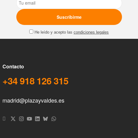
Email
He leído y acepto las
condiciones legales
Contacto
+34 918 126 315
madrid@plazayvaldes.es