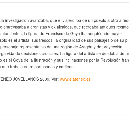
a investigación avanzaba, que el viajero iba de un pueblo a otro alre
 entrevistaba a cronistas y ex alcaldes, que recreaba antiguos recinto
untamientos, la figura de Francisco de Goya iba adquiriendo mayor
ólo es el artista, sus frescos, la originalidad de sus paisajes o de su p
el personaje representativo de una región de Aragón y de proyección
arga vida de decisiones cruciales. La figura del artista se desdobla de u
o es el Goya de la Ilustración y sus inclinaciones por la Revolución fra
a que trabaja entre cortesanos y corifeos.
ENEO JOVELLANOS 2009. Ver:
www.elateneo.es