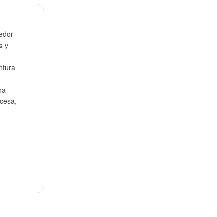
dedor
s y
intura
na
ncesa,