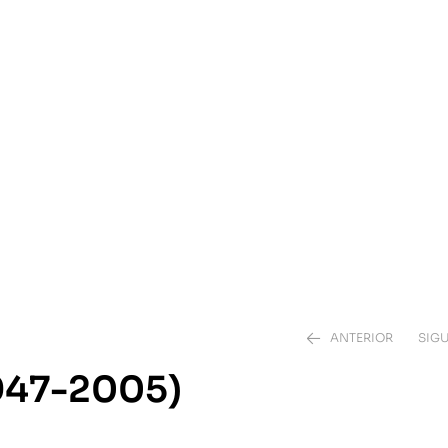
ANTERIOR
SIGU
1947-2005)
42,75
€
45,