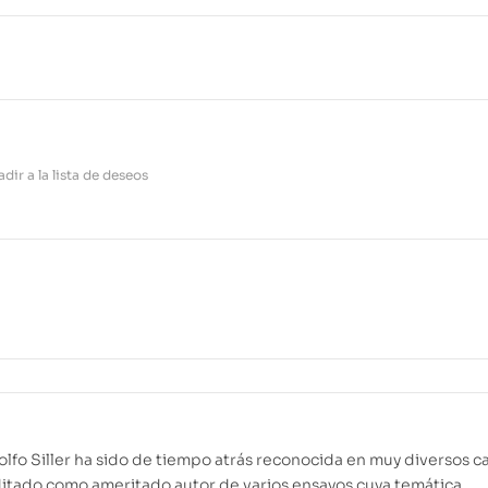
22,80
€
24,
dir a la lista de deseos
lfo Siller ha sido de tiempo atrás reconocida en muy diversos 
ditado como ameritado autor de varios ensayos cuya temática