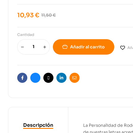
10,93
€
11,50
€
Cantidad
Añadir al carrito
Aña
Facebook
Bluesky
X
Linkedin
Email
Descripción
La Personalidad de Rodo
de nuestras letras acre