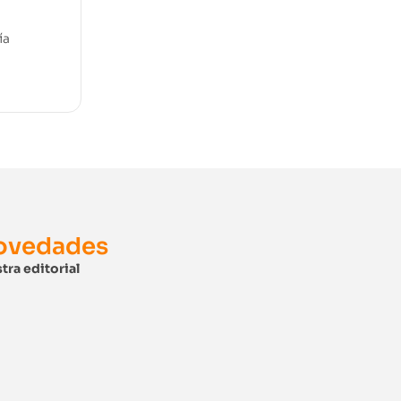
ía
novedades
tra editorial