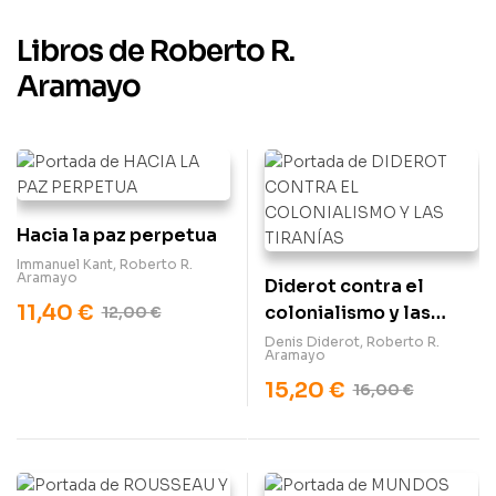
Libros de Roberto R.
Aramayo
Hacia la paz perpetua
Immanuel Kant
,
Roberto R.
Aramayo
Diderot contra el
11,40
€
colonialismo y las
12,00
€
tiranías
Denis Diderot
,
Roberto R.
Aramayo
15,20
€
16,00
€