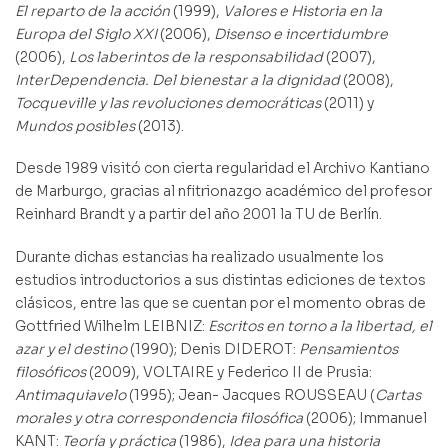
El reparto de la acción
(1999),
Valores e Historia en la
Europa del Siglo XXI
(2006),
Disenso e incertidumbre
(2006),
Los laberintos de la responsabilidad
(2007),
InterDependencia. Del bienestar a la dignidad
(2008),
Tocqueville y las revoluciones democráticas
(2011) y
Mundos posibles
(2013).
Desde 1989 visitó con cierta regularidad el Archivo Kantiano
de Marburgo, gracias al nfitrionazgo académico del profesor
Reinhard Brandt y a partir del año 2001 la TU de Berlín.
Durante dichas estancias ha realizado usualmente los
estudios introductorios a sus distintas ediciones de textos
clásicos, entre las que se cuentan por el momento obras de
Gottfried Wilhelm LEIBNIZ:
Escritos en torno a la libertad, el
azar y el destino
(1990); Denis DIDEROT:
Pensamientos
filosóficos
(2009), VOLTAIRE y Federico II de Prusia:
Antimaquiavelo
(1995); Jean- Jacques ROUSSEAU (
Cartas
morales y otra correspondencia filosófica
(2006); Immanuel
KANT:
Teoría y práctica
(1986),
Idea para una historia