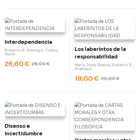
Interdependencia
Los laberintos de la
Roberto R. Aramayo
,
Txetxu
Ausín
responsabilidad
26,60
€
28,00
€
María José Guerra
,
Roberto R.
Aramayo
19,00
€
20,00
€
Disenso e
incertidumbre