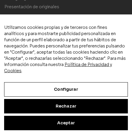
Presentación de originales
Utilizamos cookies propias y de terceros con fines
analíticos y para mostrarte publicidad personalizada en
función de un perfil elaborado a partir de tus hábitos de
navegación. Puedes personalizar tus preferencias pulsando
© 2025 Plaza y Valdés S.L.
Aviso legal
|
Política de privacidad
en "Configurar", aceptar todas las cookies haciendo clic en
y cookies
|
Condiciones de compra
|
Accesibilidad
"Aceptar", o rechazarlas seleccionando "Rechazar". Para más
información consulta nuestra
Política de Privacidad y
Cookies
.
Configurar
Actividad subvencionada por el Ministerio de Cultura y Deporte
Rechazar
Aceptar
Inicio
Mi cuenta
Favoritos
Buscar