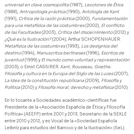
universal en clave cosmopolita
(1987),
Lecciones de Ética
(1988),
Antropología práctica
(1990),
Antología de Kant
(1991),
Crítica de la razón práctica
(2000),
Fundamentación
para una metafísica de las costumbres
(2002),
El conflicto
de las Facultades
(2003),
Crítica del discernimiento
(2012) y
¿Qué es la Ilustración?
(2004); Arthur SCHOPENHAUER:
Metafísica de las costumbres
(1993),
Los designios del
destino
(1994),
Manuscritos berlineses
(1996),
Escritos de
juventud
(1999) y
El mundo como voluntad y representación
(2003); o Ernst CASSIRER:
Kant, Rousseau, Goethe.
Filosofía y cultura en la Europa del Siglo de las Luces
(2007),
La idea de la constitución republicana
(2009),
Filosofía y
Política
(2010) y
Filosofía moral, derecho y metafísica
(2010).
En lo tocante a Sociedades académico-científicas fue
Presidente de la «Asociación Española de Ética y Filosofía
Política» (AEEFP) entre 2001 y 2013, Secretario de la SEKLE
entre 2010 y 2012, y es Vocal de la «Sociedad Española
Leibniz para estudios del Barroco y de la ilustración» (SeL).