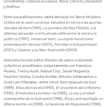
Documenta),
Clásicos europeos, Moral, Ciencia y Sociedad
y
EidÉtica
.
Entre sus publicaciones cabría destacar los libros titulados
Crítica de la razón ucrónica. Estudios en torno a las aporías
morales de Kant
(1992),
La quimera del Rey Filósofo. Los
dilemas del poder o el frustrado idilio entre la moral y lo
políti-co
(1997),
Immanuel Kant. La utopía moral como
emancipación del azar
(2001),
Para leer a Schopenhauer
(2001) y
Cassirer y su Neo-Ilustración
(2009).
Asimismo ha sido editor literario de varios volúmenes
colectivos acreditados conjuntamente con Francisco
Álvarez, Txetxu Ausín, Manuel Cruz, Javier Muguerza,
Faustino Oncina, Concha Roldán, Antonio Valdecantos o
José Luis Villacañas -entre otros:
Kant después de Kant
(1989),
Etica día tras día
(1990),
En la cumbre del criticismo
(1992),
El individuo y la histo-ria
(1995),
La paz y el ideal
cosmopolita de la Ilustración
(1996),
Ética y antropología: un
dilema kantia-no
(1999),
La herencia de Maquiavelo
(1999),