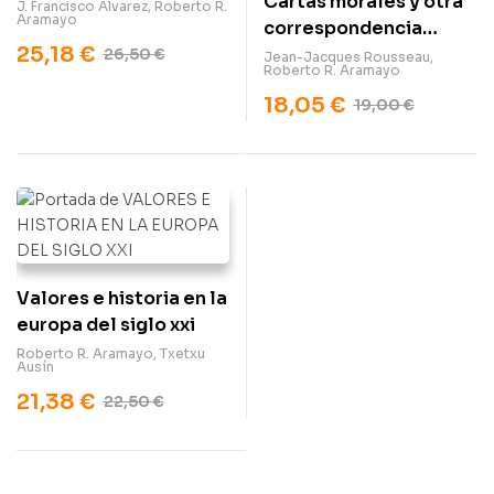
Cartas morales y otra
J. Francisco Álvarez
,
Roberto R.
Aramayo
correspondencia
25,18
€
filosófica
26,50
€
Jean-Jacques Rousseau
,
Roberto R. Aramayo
18,05
€
19,00
€
Valores e historia en la
europa del siglo xxi
Roberto R. Aramayo
,
Txetxu
Ausín
21,38
€
22,50
€