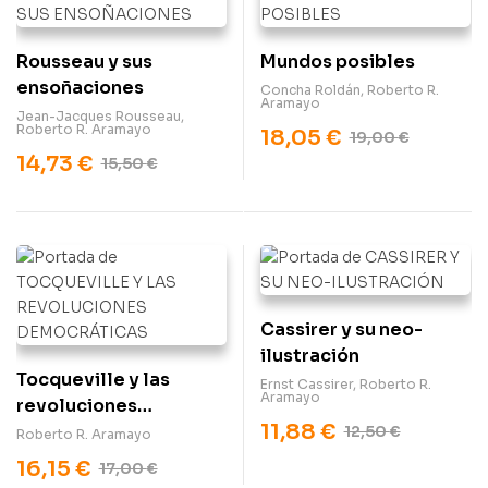
Rousseau y sus
Mundos posibles
ensoñaciones
Concha Roldán
,
Roberto R.
Aramayo
Jean-Jacques Rousseau
,
Roberto R. Aramayo
18,05
€
19,00
€
14,73
€
15,50
€
Cassirer y su neo-
ilustración
Tocqueville y las
Ernst Cassirer
,
Roberto R.
Aramayo
revoluciones
11,88
€
democráticas
12,50
€
Roberto R. Aramayo
16,15
€
17,00
€