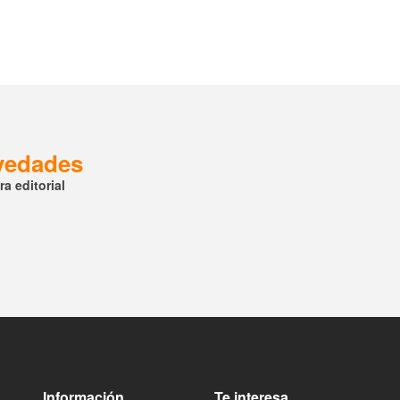
ovedades
a editorial
Información
Te interesa