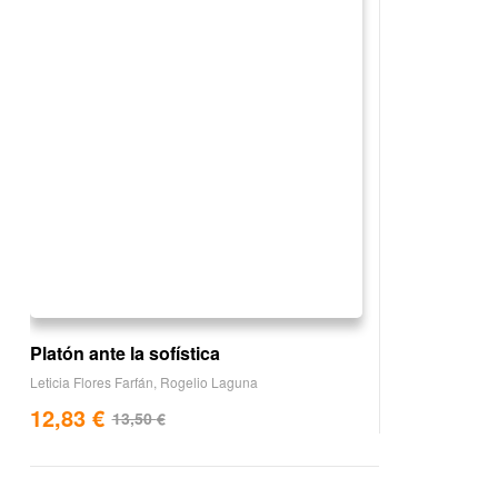
Platón ante la sofística
Leticia Flores Farfán
,
Rogelio Laguna
12,83
€
13,50
€