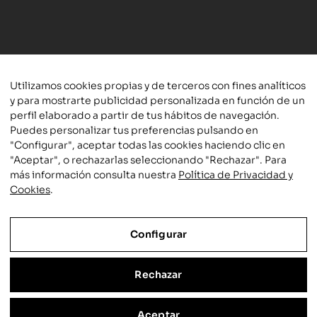
© 2025 Plaza y Valdés S.L.
Aviso legal
|
Política de
Utilizamos cookies propias y de terceros con fines analíticos
privacidad y cookies
|
Condiciones de compra
|
y para mostrarte publicidad personalizada en función de un
Accesibilidad
perfil elaborado a partir de tus hábitos de navegación.
Puedes personalizar tus preferencias pulsando en
"Configurar", aceptar todas las cookies haciendo clic en
"Aceptar", o rechazarlas seleccionando "Rechazar". Para
más información consulta nuestra
Política de Privacidad y
Cookies
.
Configurar
Actividad subvencionada por el Ministerio de Cultura y Deporte
Rechazar
Aceptar