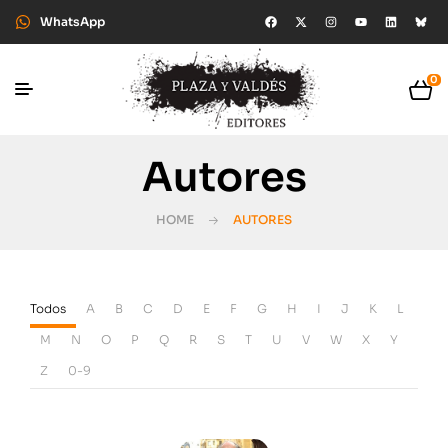
WhatsApp
0
Autores
HOME
AUTORES
Todos
A
B
C
D
E
F
G
H
I
J
K
L
M
N
O
P
Q
R
S
T
U
V
W
X
Y
Z
0-9