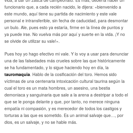
vida, a dar un zasca de campeonato. Es más, debería haber un
funcionario que, a cada recién nacido, le dijera: «bienvenido a
este mundo, aquí tiene su partida de nacimiento y este vale
personal e intransferible, sin fecha de caducidad, para desmontar
un bulo. Ale, pues esto ya estaría, firme en la línea de puntos y
ya puede irse. No vuelva más por aquí y suerte en la vida. ¡Y no
se olvide de utilizar su vale!».
Pues hoy yo hago efectivo mi vale. Y lo voy a usar para denunciar
una de las falsedades más crueles sobre las que históricamente
se ha fundamentado, y lo sigue haciendo hoy en día, la
tauromaquia
. Hablo de la cosificación del toro. Hemos sido
víctimas de una centenaria intoxicación cultural taurina según la
cual el toro es un mata hombres, un asesino, una bestia
demoniaca y sanguinaria que sale a la arena a destripar a todo el
que se le ponga delante y que, por tanto, no merece ninguna
empatía ni compasión, y es merecedor de todos los castigos y
torturas a las que es sometido. Es un animal salvaje que…, por
dios, es un salvaje, y no se hable más.