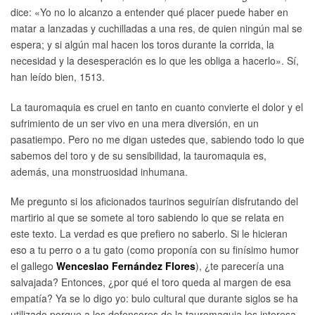
dice: «Yo no lo alcanzo a entender qué placer puede haber en
matar a lanzadas y cuchilladas a una res, de quien ningún mal se
espera; y si algún mal hacen los toros durante la corrida, la
necesidad y la desesperación es lo que les obliga a hacerlo». Sí,
han leído bien, 1513.
La tauromaquia es cruel en tanto en cuanto convierte el dolor y el
sufrimiento de un ser vivo en una mera diversión, en un
pasatiempo. Pero no me digan ustedes que, sabiendo todo lo que
sabemos del toro y de su sensibilidad, la tauromaquia es,
además, una monstruosidad inhumana.
Me pregunto si los aficionados taurinos seguirían disfrutando del
martirio al que se somete al toro sabiendo lo que se relata en
este texto. La verdad es que prefiero no saberlo. Si le hicieran
eso a tu perro o a tu gato (como proponía con su finísimo humor
el gallego
Wenceslao Fernández Flores
), ¿te parecería una
salvajada? Entonces, ¿por qué el toro queda al margen de esa
empatía? Ya se lo digo yo: bulo cultural que durante siglos se ha
utilizado porque a los defensores de la tauromaquia les interesa,