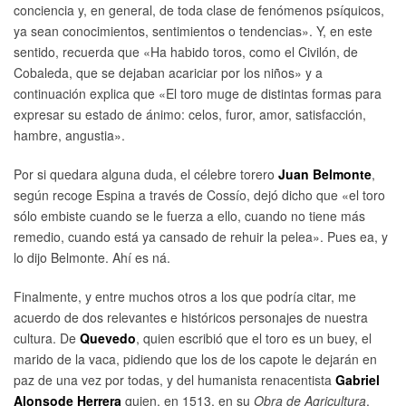
conciencia y, en general, de toda clase de fenómenos psíquicos,
ya sean conocimientos, sentimientos o tendencias». Y, en este
sentido, recuerda que «Ha habido toros, como el Civilón, de
Cobaleda, que se dejaban acariciar por los niños» y a
continuación explica que «El toro muge de distintas formas para
expresar su estado de ánimo: celos, furor, amor, satisfacción,
hambre, angustia».
Por si quedara alguna duda, el célebre torero
Juan Belmonte
,
según recoge Espina a través de Cossío, dejó dicho que «el toro
sólo embiste cuando se le fuerza a ello, cuando no tiene más
remedio, cuando está ya cansado de rehuir la pelea». Pues ea, y
lo dijo Belmonte. Ahí es ná.
Finalmente, y entre muchos otros a los que podría citar, me
acuerdo de dos relevantes e históricos personajes de nuestra
cultura. De
Quevedo
, quien escribió que el toro es un buey, el
marido de la vaca, pidiendo que los de los capote le dejarán en
paz de una vez por todas, y del humanista renacentista
Gabriel
Alonso
de Herrera
quien, en 1513, en su
Obra de Agricultura
,