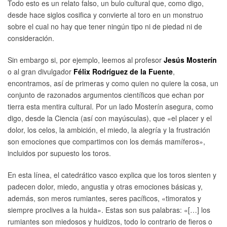
Todo esto es un relato falso, un bulo cultural que, como digo,
desde hace siglos cosifica y convierte al toro en un monstruo
sobre el cual no hay que tener ningún tipo ni de piedad ni de
consideración.
Sin embargo si, por ejemplo, leemos al profesor
Jesús Mosterín
o al gran divulgador
Félix Rodríguez de la Fuente
,
encontramos, así de primeras y como quien no quiere la cosa, un
conjunto de razonados argumentos científicos que echan por
tierra esta mentira cultural. Por un lado Mosterín asegura, como
digo, desde la Ciencia (así con mayúsculas), que «el placer y el
dolor, los celos, la ambición, el miedo, la alegría y la frustración
son emociones que compartimos con los demás mamíferos»,
incluidos por supuesto los toros.
En esta línea, el catedrático vasco explica que los toros sienten y
padecen dolor, miedo, angustia y otras emociones básicas y,
además, son meros rumiantes, seres pacíficos, «timoratos y
siempre proclives a la huida». Estas son sus palabras: «[…] los
rumiantes son miedosos y huidizos, todo lo contrario de fieros o