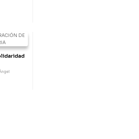
olidaridad
Ángel