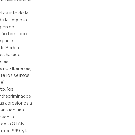
l asunto de la
de la limpieza
egión de
ño territorio
y parte
 de Serbia
os, ha sido
e las
 no albanesas,
e los serbios.
 el
to, los
indiscriminados
uas agresiones a
han sido una
esde la
n de la OTAN
, en 1999, y la