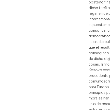
posterior in
dicho territo
régimen de 
internaciona
supuestamen
consolidar 
democrático 
La cruda rea
que el resul
conseguido 
de dicho obje
cosas, la in
Kosovo cons
precedente p
comunidad in
para Europa
principios po
morales han
aras de oscu
estratégicos.