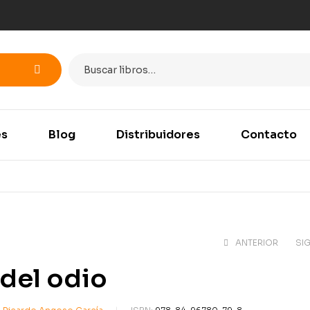
es
Blog
Distribuidores
Contacto
ANTERIOR
SI
 del odio
17,10
€
18,0