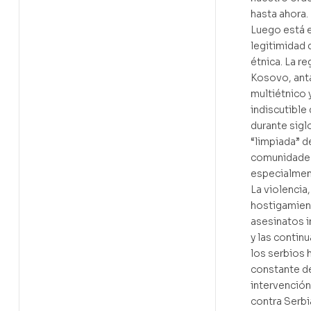
hasta ahora.
Luego está e
legitimidad 
étnica. La r
Kosovo, anta
multiétnico 
indiscutible
durante sigl
“limpiada” d
comunidades
especialment
La violencia,
hostigamien
asesinatos 
y las contin
los serbios 
constante d
intervenció
contra Serbia