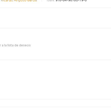
:
Ricardo Angoso García
ISBN:
978-84-96780-79-8
18,05
€
19,
r a la lista de deseos