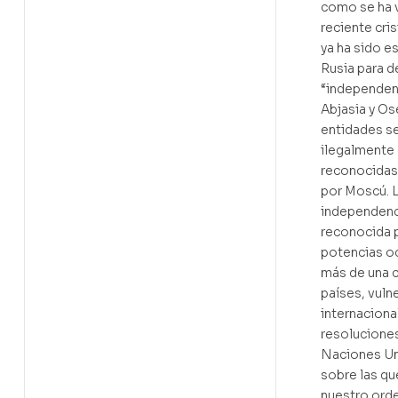
como se ha v
reciente cri
ya ha sido e
Rusia para d
“independen
Abjasia y Ose
entidades s
ilegalmente 
reconocidas
por Moscú. 
independenc
reconocida p
potencias oc
más de una 
países, vuln
internacional
resoluciones
Naciones Un
sobre las qu
nuestro orde