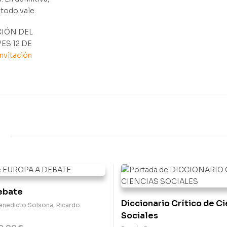
todo vale.
IÓN DEL
ES 12 DE
invitación
ebate
Diccionario Crítico de C
Benedicto Solsona
,
Ricardo
a
Sociales