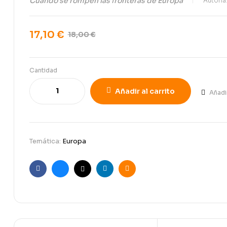
Cuando se rompen las fronteras de Europa
Autoría
17,10
€
18,00
€
Cantidad
Añadir al carrito
Añadi
Temática:
Europa
Facebook
Bluesky
X
Linkedin
Email