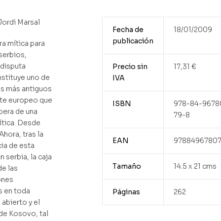
Jordi Marsal
Fecha de
18/01/2009
publicación
ra mítica para
serbios,
 disputa
Precio sin
17,31
€
stituye uno de
IVA
os más antiguos
nte europeo que
ISBN
978-84-9678
spera de una
79-8
ítica. Desde
Ahora, tras la
EAN
9788496780
ia de esta
 serbia, la caja
Tamaño
14.5 x 21 cms
e las
ones
s en toda
Páginas
262
 abierto y el
de Kosovo, tal