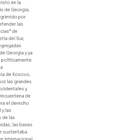
isto en la
sis de Georgia,
sgrimido por
efender las
cias” de
tia del Sur,
egregadas
de Georgia y ya
 políticamente
La
ia de Kosovo,
or las grandes
cidentales y
cincuentena de
era el derecho
 y las
 de las
idas, las bases
e sustentaba
n internacional