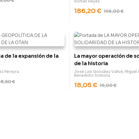
9,00
€
Román Reyes
186,20
€
196,00
€
a de la expansión de la
La mayor operación de s
de la historia
ez Pereyra
José Luis González Vallvé
,
Miguel 
Benedicto Solsona
28,50
€
18,05
€
19,00
€