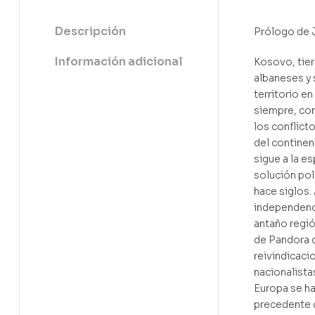
Descripción
Prólogo de 
Información adicional
Kosovo, tier
albaneses y 
territorio en
siempre, con
los conflict
del contine
sigue a la e
solución pol
hace siglos. 
independenc
antaño región
de Pandora d
reivindicaci
nacionalista
Europa se ha
precedente 