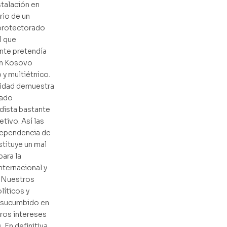
stalación en
rio de un
protectorado
l que
te pretendía
un Kosovo
y multiétnico.
lidad demuestra
tado
dista bastante
tivo. Así las
dependencia de
tituye un mal
ara la
ternacional y
. Nuestros
líticos y
 sucumbido en
ros intereses
 En definitiva,