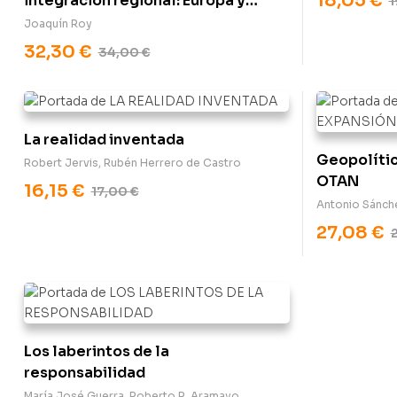
18,05
€
integración regional: Europa y
1
América
Joaquín Roy
32,30
€
34,00
€
La realidad inventada
Geopolític
Robert Jervis
,
Rubén Herrero de Castro
OTAN
16,15
€
17,00
€
Antonio Sánch
27,08
€
Los laberintos de la
responsabilidad
María José Guerra
,
Roberto R. Aramayo