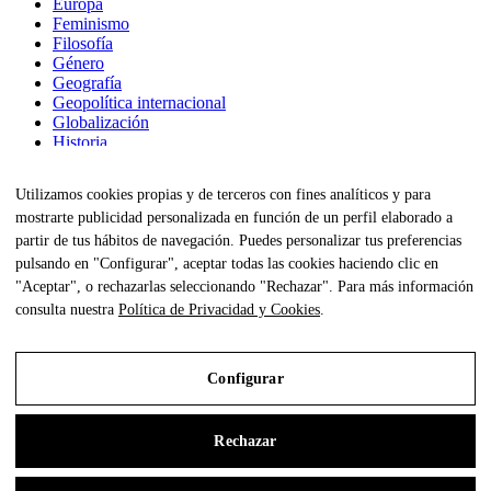
Europa
Feminismo
Filosofía
Género
Geografía
Geopolítica internacional
Globalización
Historia
Inteligencia
Lingüística
Utilizamos cookies propias y de terceros con fines analíticos y para
Metodología
mostrarte publicidad personalizada en función de un perfil elaborado a
Narrativa
Poesía
partir de tus hábitos de navegación. Puedes personalizar tus preferencias
Política
pulsando en "Configurar", aceptar todas las cookies haciendo clic en
Psicología
"Aceptar", o rechazarlas seleccionando "Rechazar". Para más información
Religión
consulta nuestra
Política de Privacidad y Cookies
.
Salud
Seguridad
Sin colección
Sociología
Configurar
Teatro
Trabajo social
Urbanismo
Rechazar